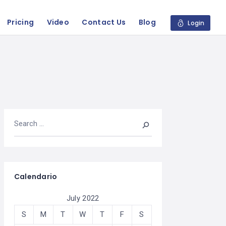
Pricing
Video
Contact Us
Blog
Login
Calendario
July 2022
S
M
T
W
T
F
S