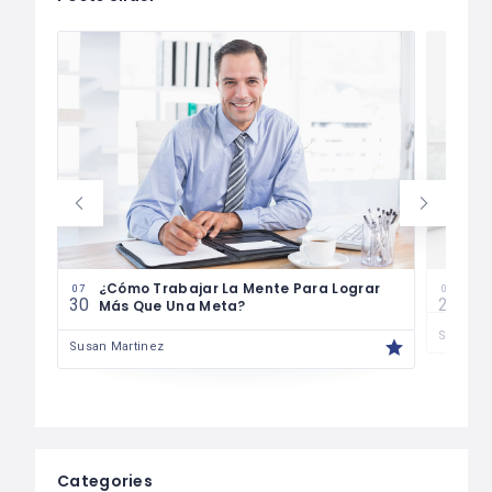
¿Cómo Trabajar La Mente Para Lograr
Cóm
07
07
30
29
Más Que Una Meta?
Susan M
Susan Martinez
Categories