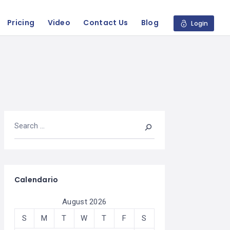
Pricing
Video
Contact Us
Blog
Login
Calendario
August 2026
S
M
T
W
T
F
S