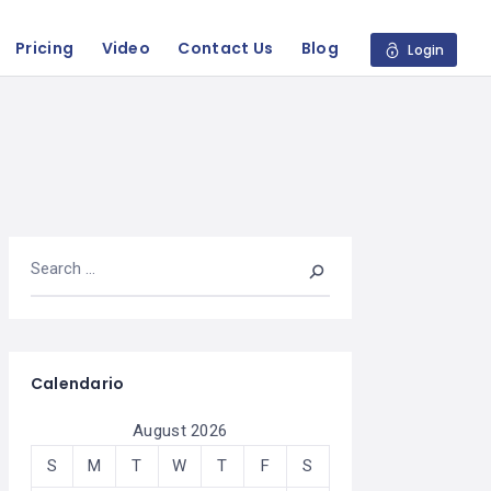
Pricing
Video
Contact Us
Blog
Login
Calendario
August 2026
S
M
T
W
T
F
S