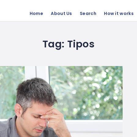
Home
About Us
Search
How it works
Tag:
Tipos