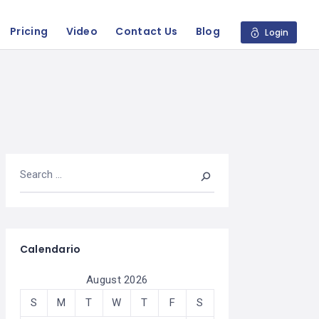
Pricing
Video
Contact Us
Blog
Login
Calendario
August 2026
S
M
T
W
T
F
S