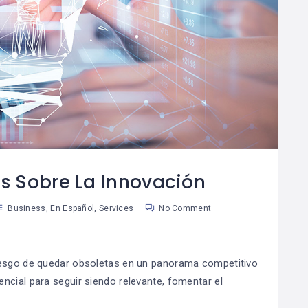
Por Qué El Ahorro Es
Las Reglas De Oro
08
La Base De La
Para Una Vida
8
04
Riqueza
Financiera
Saludable
an Martinez
Susan Martinez
s Sobre La Innovación
Business
,
En Español
,
Services
No Comment
iesgo de quedar obsoletas en un panorama competitivo
ncial para seguir siendo relevante, fomentar el