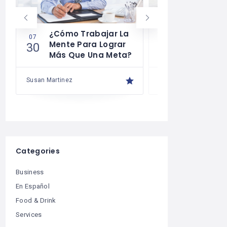
¿Cómo Trabajar La
Cómo Desa
07
07
Mente Para Lograr
La Autodis
30
29
Más Que Una Meta?
Susan Martinez
Susan Martinez
Categories
Business
En Español
Food & Drink
Services