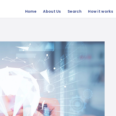
Home
About Us
Search
How it works