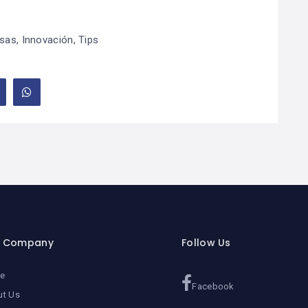
sas
,
Innovación
,
Tips
r Company
Follow Us
e
Facebook
ut Us