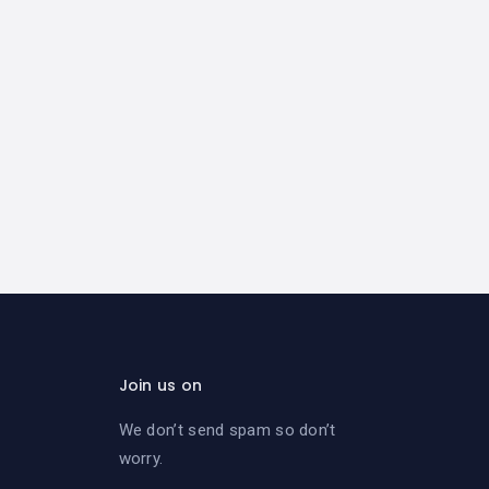
Join us on
We don’t send spam so don’t
worry.