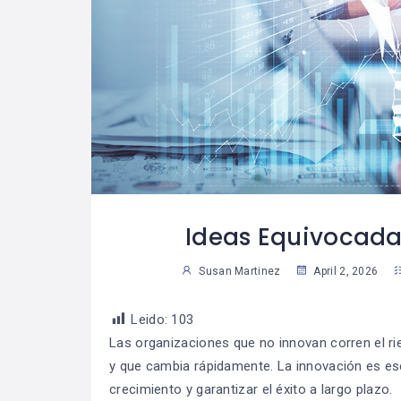
 Trabajar La
Cómo Desarrollar
07
07
Para Lograr
La Autodisciplina
29
2
ue Una Meta?
Susan Martinez
Sus
Ideas Equivocada
Susan Martinez
April 2, 2026
Leido:
103
Las organizaciones que no innovan corren el r
y que cambia rápidamente. La innovación es ese
crecimiento y garantizar el éxito a largo plazo.