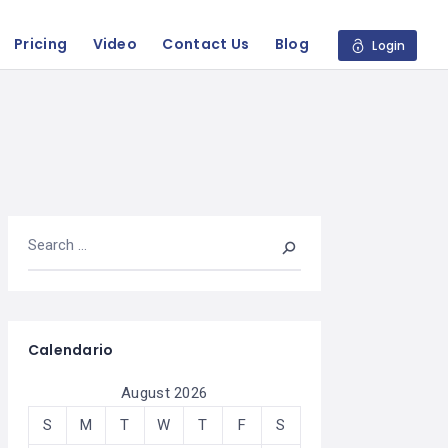
Pricing
Video
Contact Us
Blog
Login
Calendario
August 2026
S
M
T
W
T
F
S