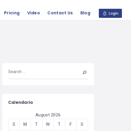
Pricing
Video
Contact Us
Blog
Login
Calendario
August 2026
S
M
T
W
T
F
S