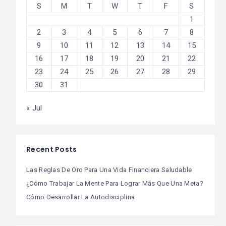
S
M
T
W
T
F
S
1
2
3
4
5
6
7
8
9
10
11
12
13
14
15
16
17
18
19
20
21
22
23
24
25
26
27
28
29
30
31
« Jul
Recent Posts
Las Reglas De Oro Para Una Vida Financiera Saludable
¿Cómo Trabajar La Mente Para Lograr Más Que Una Meta?
Cómo Desarrollar La Autodisciplina