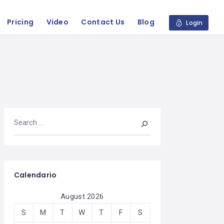
Pricing
Video
Contact Us
Blog
Login
Calendario
August 2026
S
M
T
W
T
F
S