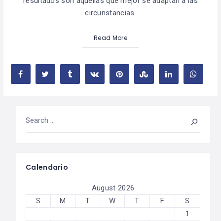
resultados son aquellas que mejor se adaptan a las
circunstancias.
Read More
Calendario
August 2026
S
M
T
W
T
F
S
1