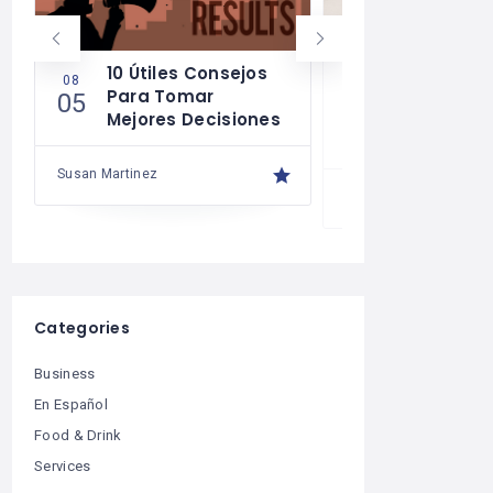
10 Útiles Consejos
Las Reglas
08
08
Para Tomar
Para Una 
05
04
Mejores Decisiones
Financiera
Saludable
Susan Martinez
Susan Martinez
Categories
Business
En Español
Food & Drink
Services