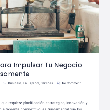
¿Cómo Trabajar La
Cómo Separar Las
08
Mente Para Lograr
Finanzas
0
06
Más Que Una Meta?
Personales De Las
De Tu Negocio
an Martinez
Susan Martinez
ra Impulsar Tu Negocio
osamente
Business
,
En Español
,
Services
No Comment
que requiere planificación estratégica, innovación y
o altamente competitivo, es fundamental que los