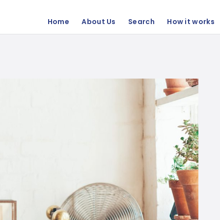
Home
About Us
Search
How it works