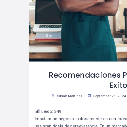
les Consejos
Las Reglas De Oro
08
07
Tomar
Para Una Vida
04
3
s Decisiones
Financiera
Saludable
Sus
Susan Martinez
Recomendaciones Pa
Exit
Susan Martinez
September 25, 2024
Leido:
349
Impulsar un negocio exitosamente es una tarea 
una gran dosis de perseverancia. En un mercad