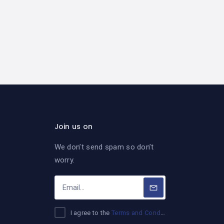
Join us on
We don’t send spam so don’t
worry.
I agree to the
Terms and Conditions