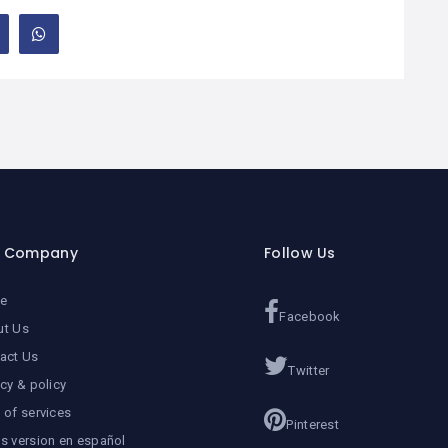
r Company
Follow Us
e
Facebook
ut Us
act Us
Twitter
acy & policy
 of services
Pinterest
s version en español