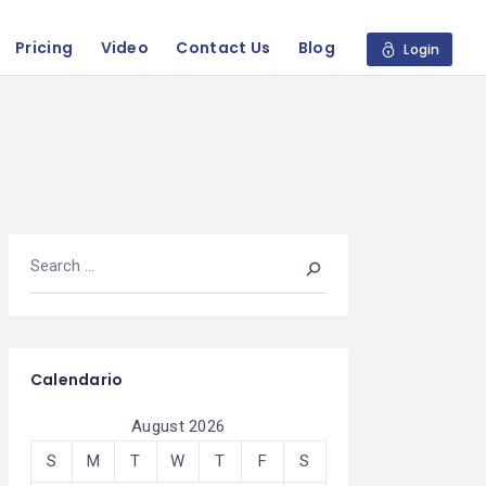
Pricing
Video
Contact Us
Blog
Login
Calendario
August 2026
S
M
T
W
T
F
S