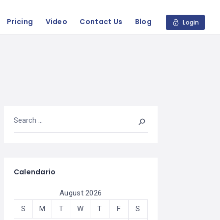
Pricing
Video
Contact Us
Blog
Login
Calendario
August 2026
S
M
T
W
T
F
S