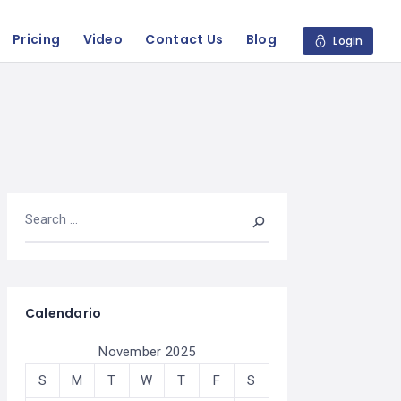
Pricing
Video
Contact Us
Blog
Login
Calendario
November 2025
S
M
T
W
T
F
S