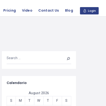
Pricing
Video
Contact Us
Blog
Login
Calendario
August 2026
S
M
T
W
T
F
S