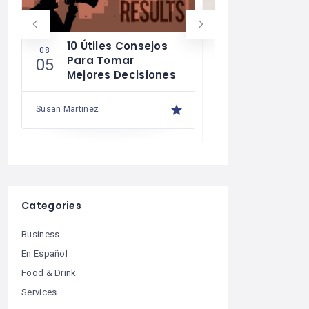
10 Útiles Consejos
Las Reglas
08
08
Para Tomar
Para Una 
05
04
Mejores Decisiones
Financiera
Saludable
Susan Martinez
Susan Martinez
Categories
Business
En Español
Food & Drink
Services