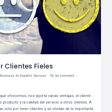
¿Cómo Trabajar La
Cómo Separar Las
08
Mente Para Lograr
Finanzas
0
06
Más Que Una Meta?
Personales De Las
De Tu Negocio
an Martinez
Susan Martinez
 Clientes Fieles
Business
,
En Español
,
Services
No Comment
 que ofrecemos, nos aporta varias ventajas; el cliente
producto y la calidad del servicio a otros clientes. A
solo por tener clientes y se olvidan de lo importante