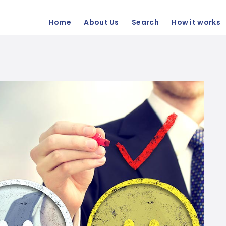
Home
About Us
Search
How it works