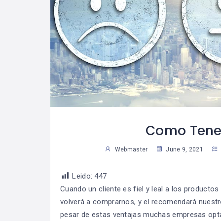
les Consejos
Las Reglas De Oro
08
07
Tomar
Para Una Vida
04
3
s Decisiones
Financiera
Saludable
Sus
Susan Martinez
Como Tener
Webmaster
June 9, 2021
Leido:
447
Cuando un cliente es fiel y leal a los productos
volverá a comprarnos, y el recomendará nuestro 
pesar de estas ventajas muchas empresas optan 