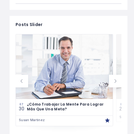
Posts Slider
¿Cómo Trabajar La Mente Para Lograr
Cóm
07
07
30
29
Más Que Una Meta?
Susan M
Susan Martinez