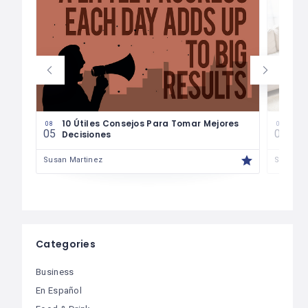
les
10 Útiles Consejos Para Tomar Mejores
Las
08
08
05
04
Decisiones
Fin
Susan Martinez
Susan M
Categories
Business
En Español