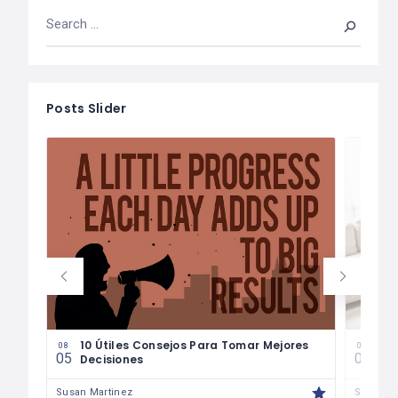
Posts Slider
les
10 Útiles Consejos Para Tomar Mejores
Las
08
08
05
04
Decisiones
Fin
Susan Martinez
Susan M