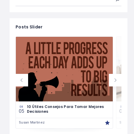
Posts Slider
les
10 Útiles Consejos Para Tomar Mejores
Las
08
08
05
04
Decisiones
Fin
Susan Martinez
Susan M