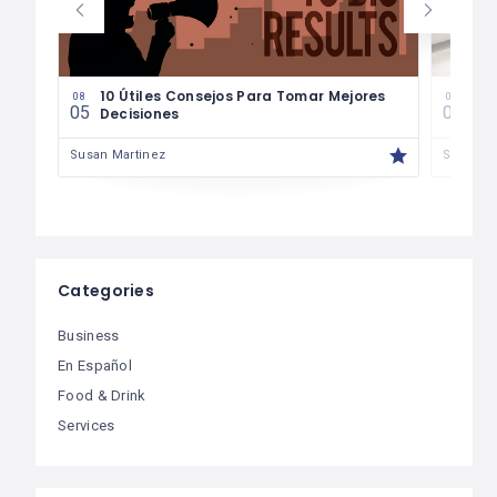
les
10 Útiles Consejos Para Tomar Mejores
Las
08
08
05
04
Decisiones
Fin
Susan Martinez
Susan M
Categories
Business
En Español
Food & Drink
Services