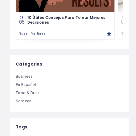
les
10 Útiles Consejos Para Tomar Mejores
Las
08
08
05
04
Decisiones
Fin
Susan Martinez
Susan M
Categories
Business
En Español
Food & Drink
Services
Tags