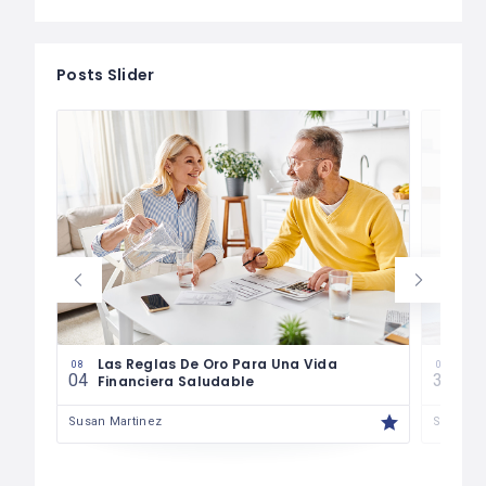
Posts Slider
es
Las Reglas De Oro Para Una Vida
¿Có
08
07
04
30
Financiera Saludable
Má
Susan Martinez
Susan M