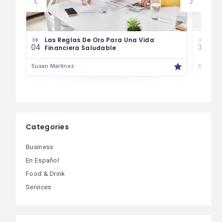
es
Las Reglas De Oro Para Una Vida
¿Có
08
07
04
30
Financiera Saludable
Má
Susan Martinez
Susan M
Categories
Business
En Español
Food & Drink
Services