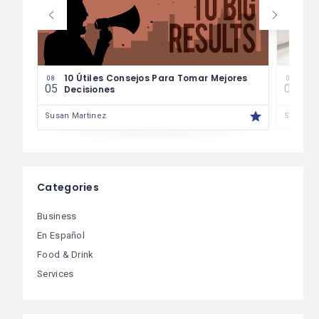
les
10 Útiles Consejos Para Tomar Mejores
Las
08
08
05
04
Decisiones
Fin
Susan Martinez
Susan M
Categories
Business
En Español
Food & Drink
Services