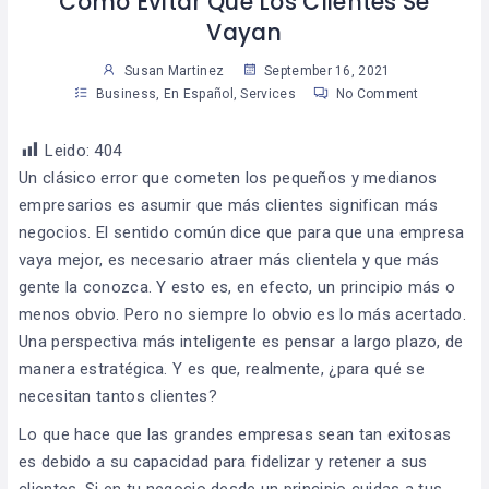
Como Evitar Que Los Clientes Se
Vayan
Susan Martinez
September 16, 2021
Business
,
En Español
,
Services
No Comment
Leido:
404
Un clásico error que cometen los pequeños y medianos
empresarios es asumir que más clientes significan más
negocios. El sentido común dice que para que una empresa
vaya mejor, es necesario atraer más clientela y que más
gente la conozca. Y esto es, en efecto, un principio más o
menos obvio. Pero no siempre lo obvio es lo más acertado.
Una perspectiva más inteligente es pensar a largo plazo, de
manera estratégica. Y es que, realmente, ¿para qué se
necesitan tantos clientes?
Lo que hace que las grandes empresas sean tan exitosas
es debido a su capacidad para fidelizar y retener a sus
clientes. Si en tu negocio desde un principio cuidas a tus