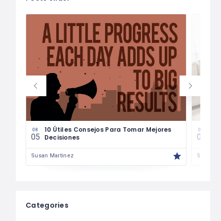
les
10 Útiles Consejos Para Tomar Mejores
Las
08
08
05
04
Decisiones
Fin
Susan Martinez
Susan M
Categories