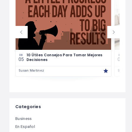
les
10 Útiles Consejos Para Tomar Mejores
Las
08
08
05
04
Decisiones
Fin
Susan Martinez
Susan M
Categories
Business
En Español