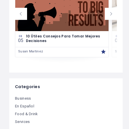
les
10 Útiles Consejos Para Tomar Mejores
Las
08
08
05
04
Decisiones
Fin
Susan Martinez
Susan M
Categories
Business
En Español
Food & Drink
Services