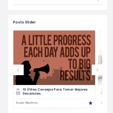
Posts Slider
les
10 Útiles Consejos Para Tomar Mejores
Las
08
08
05
04
Decisiones
Fin
Susan Martinez
Susan M