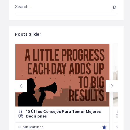
Posts Slider
les
10 Útiles Consejos Para Tomar Mejores
Las
08
08
05
04
Decisiones
Fin
Susan Martinez
Susan M