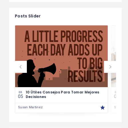
Posts Slider
les
10 Útiles Consejos Para Tomar Mejores
Las
08
08
05
04
Decisiones
Fin
Susan Martinez
Susan M