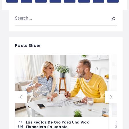
Posts Slider
es
Las Reglas De Oro Para Una Vida
¿Có
08
07
04
30
Financiera Saludable
Má