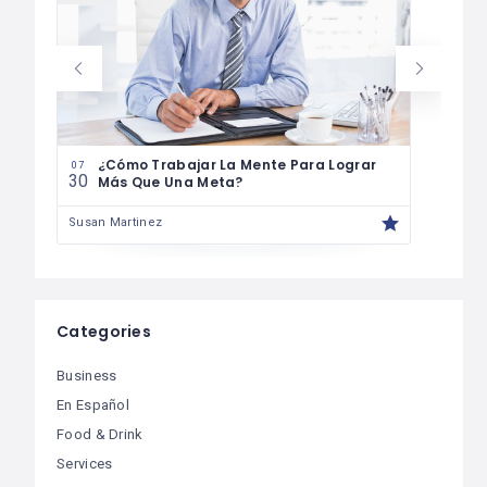
07
29
¿Cómo Trabajar La Mente Para Lograr
07
30
Más Que Una Meta?
Susa
Susan Martinez
Categories
Business
En Español
Food & Drink
Services