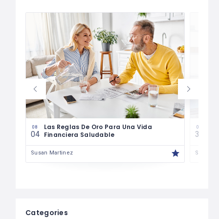
es
Las Reglas De Oro Para Una Vida
¿Có
08
07
04
30
Financiera Saludable
Má
Susan Martinez
Susan M
Categories