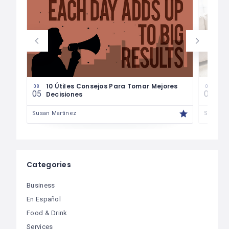
les
10 Útiles Consejos Para Tomar Mejores
Las
08
08
05
04
Decisiones
Fin
Susan Martinez
Susan M
Categories
Business
En Español
Food & Drink
Services