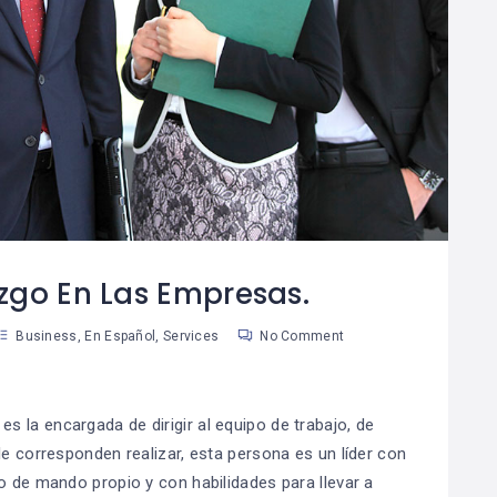
Por Qué El Ahorro Es
Las Reglas De Oro
08
La Base De La
Para Una Vida
8
04
Riqueza
Financiera
Saludable
an Martinez
Susan Martinez
azgo En Las Empresas.
Business
,
En Español
,
Services
No Comment
 la encargada de dirigir al equipo de trabajo, de
le corresponden realizar, esta persona es un líder con
o de mando propio y con habilidades para llevar a