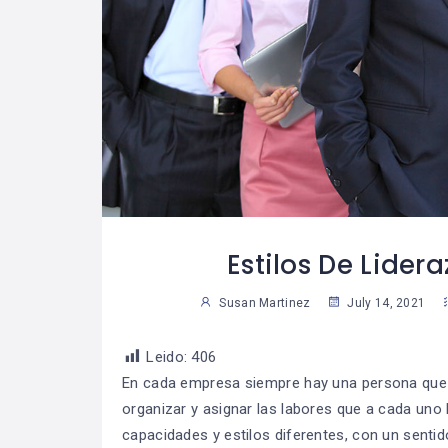
 Trabajar La
Cómo Desarrollar
07
07
Para Lograr
La Autodisciplina
29
2
ue Una Meta?
Susan Martinez
Sus
Estilos De Lider
Susan Martinez
July 14, 2021
Leido:
406
En cada empresa siempre hay una persona que es
organizar y asignar las labores que a cada uno 
capacidades y estilos diferentes, con un sentid