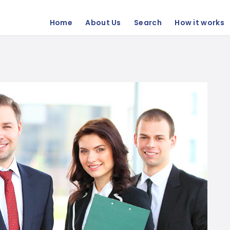
Home
About Us
Search
How it works