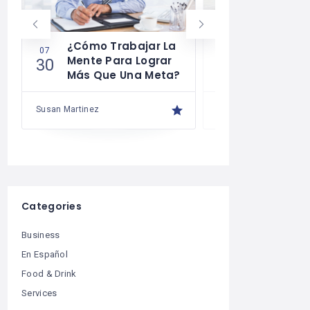
¿Cómo Trabajar La
Cómo Desa
07
07
Mente Para Lograr
La Autodis
30
29
Más Que Una Meta?
Susan Martinez
Susan Martinez
Categories
Business
En Español
Food & Drink
Services