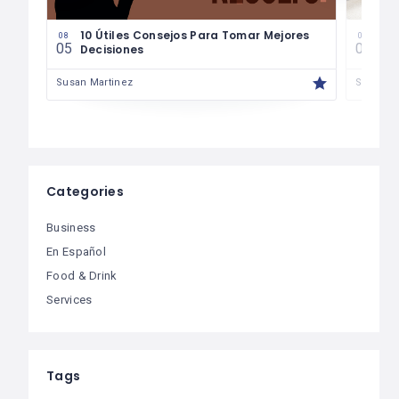
les
10 Útiles Consejos Para Tomar Mejores
Las
08
08
05
04
Decisiones
Fin
Susan Martinez
Susan M
Categories
Business
En Español
Food & Drink
Services
Tags