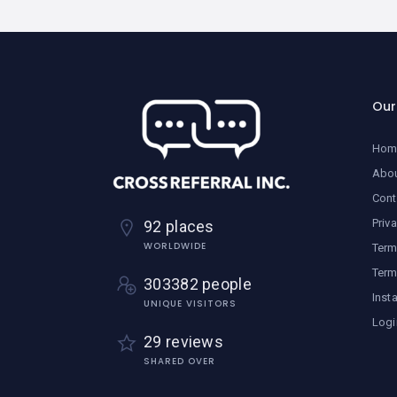
Ou
Hom
Abo
Cont
Priv
92 places
WORLDWIDE
Term
Term
303382 people
Inst
UNIQUE VISITORS
Logi
29 reviews
SHARED OVER