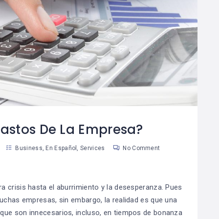
¿Cómo Trabajar La
Cómo Separar Las
08
Mente Para Lograr
Finanzas
0
06
Más Que Una Meta?
Personales De Las
De Tu Negocio
an Martinez
Susan Martinez
astos De La Empresa?
Business
,
En Español
,
Services
No Comment
 crisis hasta el aburrimiento y la desesperanza. Pues
muchas empresas, sin embargo, la realidad es que una
que son innecesarios, incluso, en tiempos de bonanza