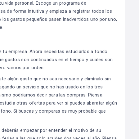
n tu vida personal. Escoge un programa de
esa de forma intuitiva y empieza a registrar todos los
e los gastos pequeños pasen inadvertidos uno por uno,
e.
e tu empresa. Ahora necesitas estudiarlos a fondo.
 qué gastos son continuados en el tiempo y cuáles son
ero vamos por orden.
iste algún gasto que no sea necesario y elimínalo sin
agando un servicio que no has usado en los tres
 mismo podríamos decir para las compras. Piensa
estudia otras ofertas para ver si puedes abaratar algún
teléfono. Si buscas y comparas es muy probable que
ro deberás empezar por entender el motivo de su
 ferias a las que solo acudes dos veces al año. Piensa