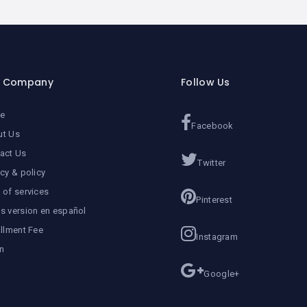
r Company
Follow Us
e
Facebook
ut Us
act Us
Twitter
acy & policy
 of services
Pinterest
s version en español
allment Fee
Instagram
n
Google+