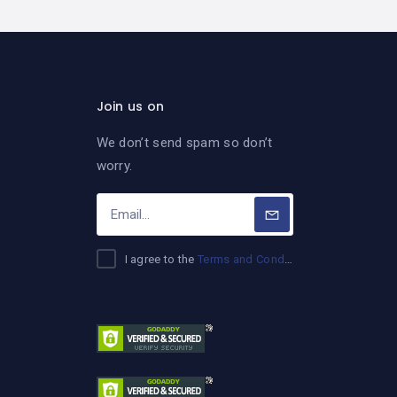
Join us on
We don’t send spam so don’t
worry.
I agree to the
Terms and Conditions