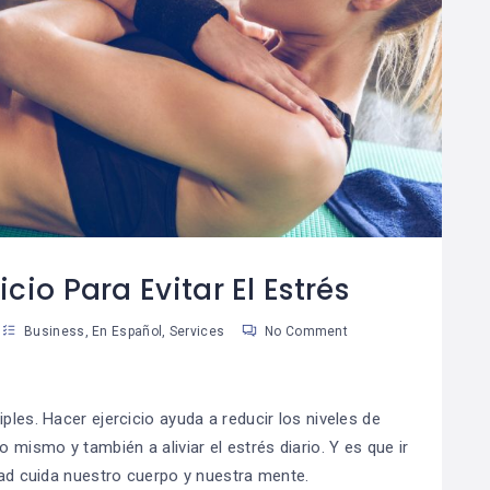
Cómo Desarrollar
10 Útiles Consejos
08
La Autodisciplina
Para Tomar
9
05
Mejores Decisiones
an Martinez
Susan Martinez
icio Para Evitar El Estrés
Business
,
En Español
,
Services
No Comment
ples. Hacer ejercicio ayuda a reducir los niveles de
o mismo y también a aliviar el estrés diario. Y es que ir
idad cuida nuestro cuerpo y nuestra mente.