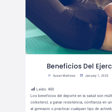
glas De Oro
¿Cómo Trabajar La
07
07
na Vida
Mente Para Lograr
30
2
iera
Más Que Una Meta?
able
Susan Martinez
Sus
Beneficios Del Ejerc
Susan Martinez
January 1, 2025
Leido:
400
Los beneficios del deporte en la salud son múlti
colesterol, a ganar resistencia, confianza en un
al gimnasio o practicar cualquier tipo de activ