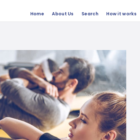
Home
About Us
Search
How it works