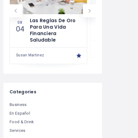
Las Reglas De Oro
¿Cómo Tra
08
07
Para Una Vida
Mente Par
04
30
Financiera
Más Que U
Saludable
Susan Martinez
Susan Martinez
Categories
Business
En Español
Food & Drink
Services