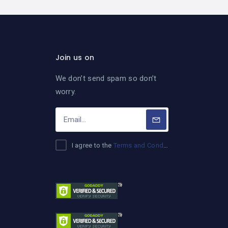
Join us on
We don’t send spam so don’t
worry.
I agree to the
Terms and Conditions