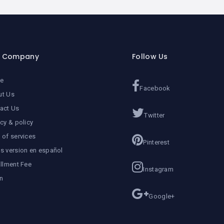
r Company
Follow Us
e
Facebook
ut Us
act Us
Twitter
acy & policy
 of services
Pinterest
s version en español
allment Fee
Instagram
n
Google+