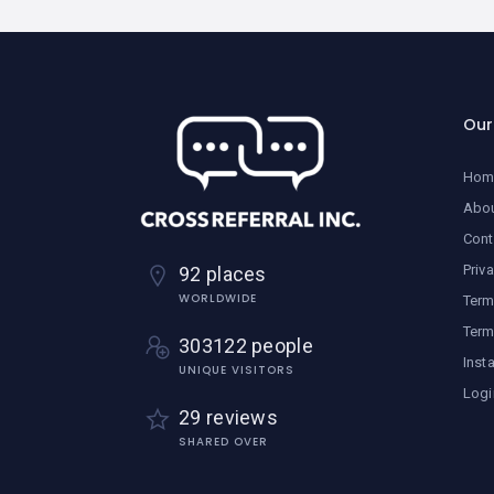
Ou
Hom
Abo
Cont
Priv
92 places
WORLDWIDE
Term
Term
303122 people
Inst
UNIQUE VISITORS
Logi
29 reviews
SHARED OVER