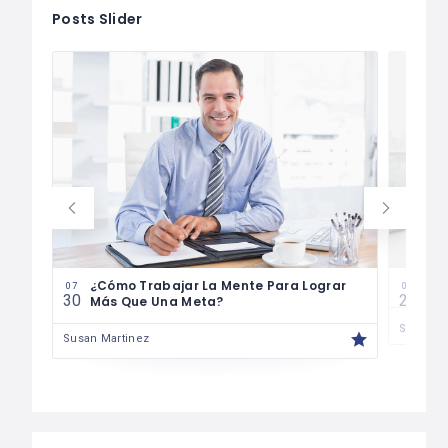
Posts Slider
¿Cómo Trabajar La Mente Para Lograr
Cóm
07
07
30
29
Más Que Una Meta?
Susan M
Susan Martinez