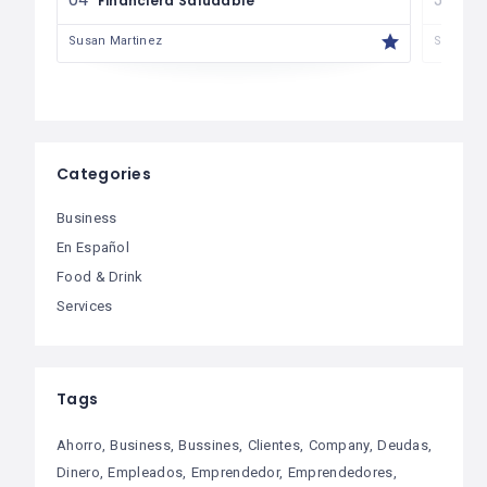
Financiera Saludable
Má
Susan Martinez
Susan M
Categories
Business
En Español
Food & Drink
Services
Tags
Ahorro
Business
Bussines
Clientes
Company
Deudas
Dinero
Empleados
Emprendedor
Emprendedores