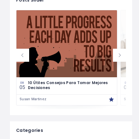
les
10 Útiles Consejos Para Tomar Mejores
Las
08
08
05
04
Decisiones
Fin
Susan Martinez
Susan M
Categories