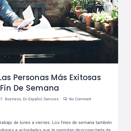
Cómo Desarrollar
10 Útiles Consejos
08
La Autodisciplina
Para Tomar
9
05
Mejores Decisiones
an Martinez
Susan Martinez
Las Personas Más Exitosas
l Fin De Semana
Business
,
En Español
,
Services
No Comment
e trabajo de lunes a viernes. Los fines de semana también
ediques a actividades que te permitan desconectarte de