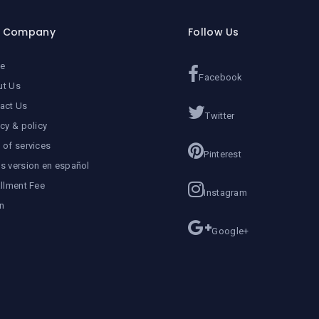
r Company
Follow Us
e
Facebook
ut Us
act Us
Twitter
acy & policy
 of services
Pinterest
s version en español
allment Fee
Instagram
n
Google+