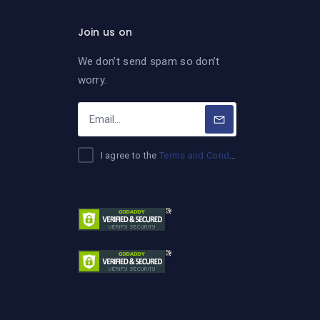
Join us on
We don’t send spam so don’t
worry.
I agree to the
Terms and Conditions