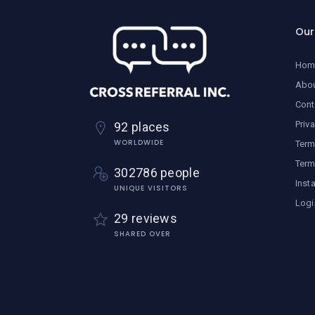
Ou
Hom
Abo
Cont
Priv
92 places
WORLDWIDE
Term
Term
302786 people
Inst
UNIQUE VISITORS
Logi
29 reviews
SHARED OVER