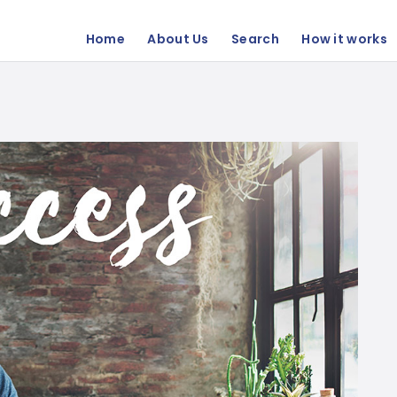
Home
About Us
Search
How it works