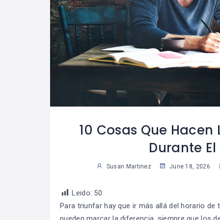
glas De Oro
¿Cómo Trabajar La
07
07
na Vida
Mente Para Lograr
30
2
iera
Más Que Una Meta?
able
Susan Martinez
Sus
10 Cosas Que Hacen 
Durante E
Susan Martinez
June 18, 2026
Leido:
50
Para triunfar hay que ir más allá del horario d
pueden marcar la diferencia, siempre que los d