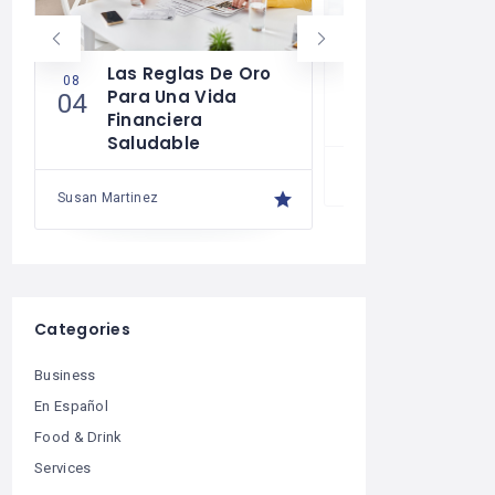
Las Reglas De Oro
¿Cómo Tra
08
07
Para Una Vida
Mente Par
04
30
Financiera
Más Que U
Saludable
Susan Martinez
Susan Martinez
Categories
Business
En Español
Food & Drink
Services