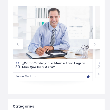
¿Cómo Trabajar La Mente Para Lograr
Cóm
07
07
30
29
Más Que Una Meta?
Susan M
Susan Martinez
Categories