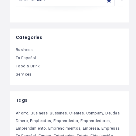
Susan Martinez
Susan M
Categories
Business
En Español
Food & Drink
Services
Tags
Ahorro
Business
Bussines
Clientes
Company
Deudas
Dinero
Empleados
Emprendedor
Emprendedores
Emprendimiento
Emprendimientos
Empresa
Empresas
En Español
Equipo
Estrategias
Estrés
Fidelización