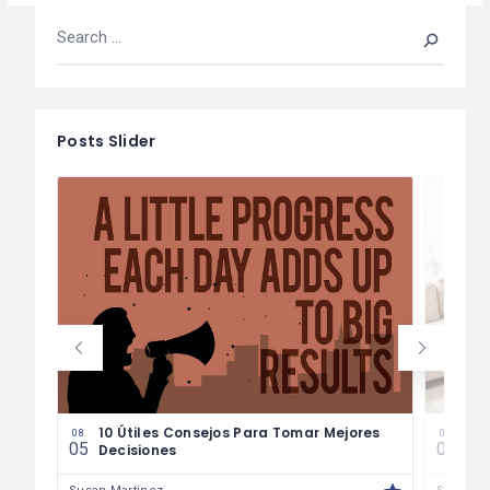
Posts Slider
les
10 Útiles Consejos Para Tomar Mejores
Las
08
08
05
04
Decisiones
Fin