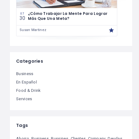
07
29
¿Cómo Trabajar La Mente Para Lograr
07
30
Más Que Una Meta?
Susa
Susan Martinez
Categories
Business
En Español
Food & Drink
Services
Tags
Ahorro
Business
Bussines
Clientes
Company
Deudas