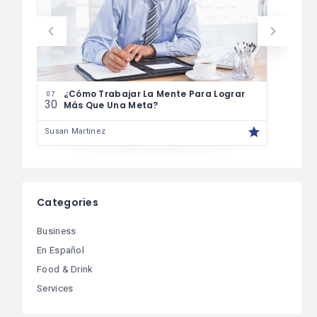
07
29
¿Cómo Trabajar La Mente Para Lograr
07
30
Más Que Una Meta?
Susa
Susan Martinez
Categories
Business
En Español
Food & Drink
Services