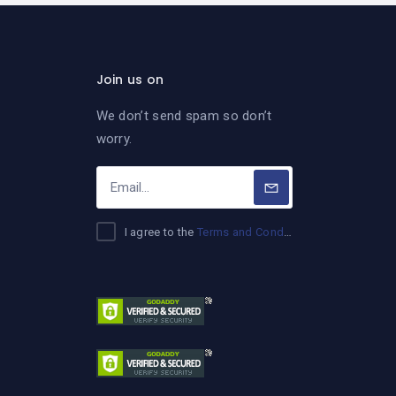
Join us on
We don’t send spam so don’t
worry.
I agree to the
Terms and Conditions