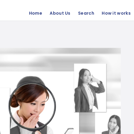
Home
About Us
Search
How it works