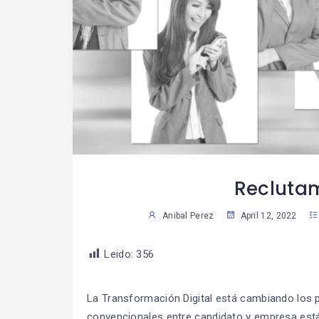
 Trabajar La
Cómo Desarrollar
07
07
Para Lograr
La Autodisciplina
29
2
ue Una Meta?
Susan Martinez
Sus
Reclutam
Anibal Perez
April 12, 2022
Leido:
356
La Transformación Digital está cambiando los p
convencionales entre candidato y empresa está