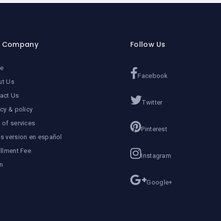
r Company
Follow Us
e
Facebook
ut Us
act Us
Twitter
acy & policy
 of services
Pinterest
s version en español
allment Fee
Instagram
n
Google+