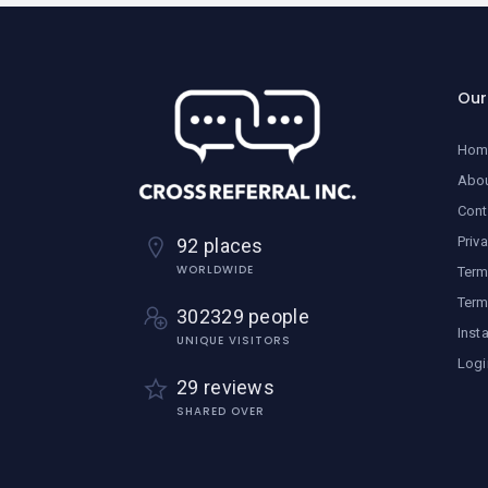
Ou
Hom
Abo
Cont
Priv
92 places
WORLDWIDE
Term
Term
302329 people
Inst
UNIQUE VISITORS
Logi
29 reviews
SHARED OVER