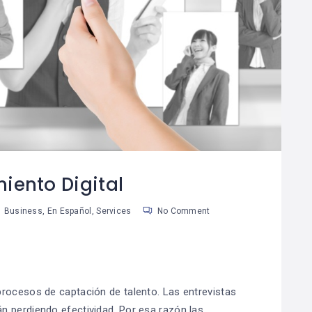
Por Qué El Ahorro Es
Las Reglas De Oro
08
La Base De La
Para Una Vida
8
04
Riqueza
Financiera
Saludable
an Martinez
Susan Martinez
iento Digital
Business
,
En Español
,
Services
No Comment
rocesos de captación de talento. Las entrevistas
n perdiendo efectividad. Por esa razón las