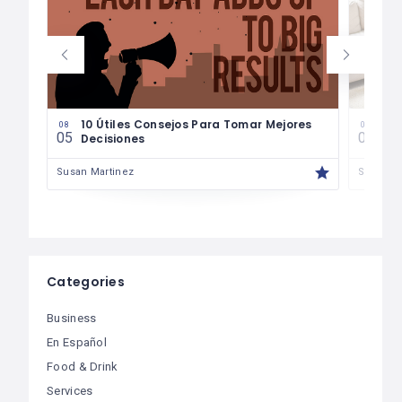
les
10 Útiles Consejos Para Tomar Mejores
Las
08
08
05
04
Decisiones
Fin
Susan Martinez
Susan M
Categories
Business
En Español
Food & Drink
Services